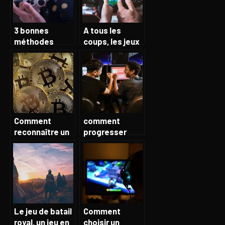
3 bonnes
A tous les
méthodes
coups, les jeux
d’optimiser la
vidéos sont
performance
inévitables
d’un gamer
Comment
comment
reconnaître un
progresser
bon crypto
dans le
casino ?
domaine du e-
sport?
Le jeu de batail
Comment
royal, un jeu en
choisir un