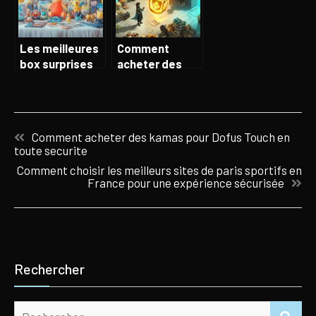
bonus
sortie
attrayants
Les meilleures
Comment
box surprises
acheter des
Pokemon pour
kamas pour
gater un
Dofus Touch en
dresseur
toute securite
Navigation
Comment acheter des kamas pour Dofus Touch en
de
toute securite
l’article
Comment choisir les meilleurs sites de paris sportifs en
France pour une expérience sécurisée
Rechercher
Rechercher :
REC