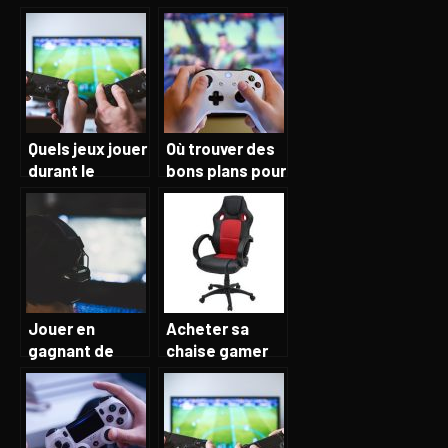
pièces de jeu
chez l’enfant
d’échec?
Quels jeux jouer
Où trouver des
durant le
bons plans pour
confinement ?
les jeux vidéos
?
Jouer en
Acheter sa
gagnant de
chaise gamer
l’argent, c’est
de la bonne
possible ?
manière