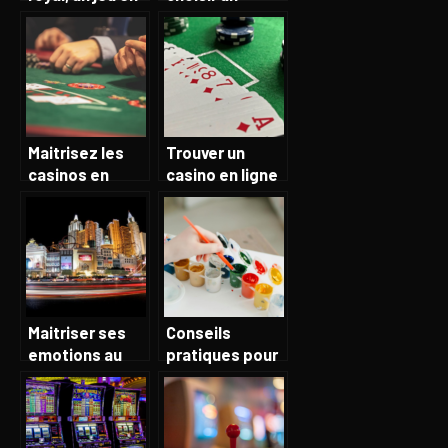
ligne très
pseudo Tryhard
réputé ?
sur Fortnite ?
Maitrisez les
Trouver un
casinos en
casino en ligne
ligne et
fiable : les
maximisez vos
astuces pour
gains avec les
ne pas se
conseils des
tromper
experts
Maitriser ses
Conseils
emotions au
pratiques pour
casino pour
resoudre
minimiser les
efficacement
pertes
les jeux de
casse-tete