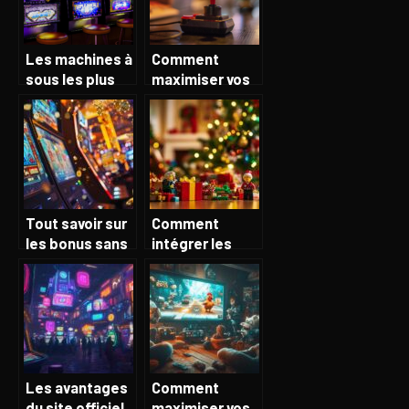
Les machines à
Comment
sous les plus
maximiser vos
populaires du
gains avec le
marché
jeu de mines
casino :
stratégies et
astuces
Tout savoir sur
Comment
les bonus sans
intégrer les
dépôt pour
LEGO dans vos
maximiser vos
idées de
gains au casino
cadeaux de
en ligne
Noël
Les avantages
Comment
du site officiel
maximiser vos